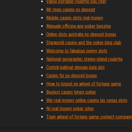
Valise portable roulette pas cher
Mr ringo casino no deposit
Mobile casino slots real money
Manuale officina ape poker benzina
Online slots australia no deposit bonus
Starworld casino and the poker king club
Welcome to fabulous penny slots
National geographic staten island roulette
Contoh kalimat dengan kata slot
Casino fiz no deposit bonus
How to logout on wheel of fortune game
Busiest casino times poker
Win real money online casino las vegas slots
Nj real money poker sites
Tiger wheel of fortune game contact compan