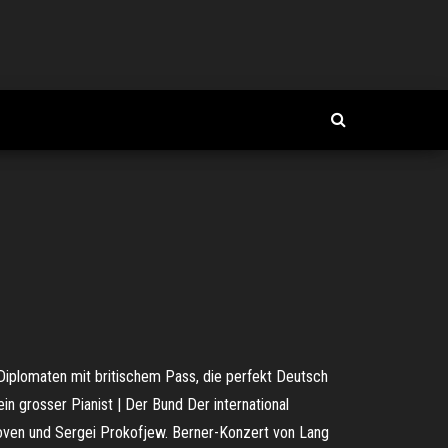
 Diplomaten mit britischem Pass, die perfekt Deutsch
in grosser Pianist | Der Bund Der international
hoven und Sergei Prokofjew. Berner-Konzert von Lang